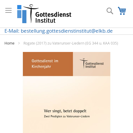
Direkt
zum
Suche
Me
Inhalt
E-Mail: bestellung.gottesdienstinstitut@elkb.de
Home
Rogate (2017) zu Vaterunser-Liedern (EG 344 u. KAA 035)
Zum
Ende
der
Bildergalerie
springen