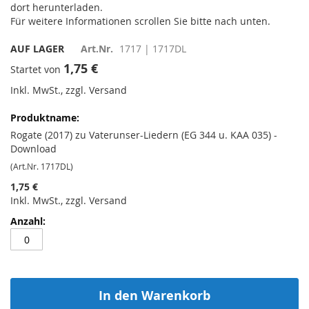
dort herunterladen.
Für weitere Informationen scrollen Sie bitte nach unten.
AUF LAGER
Art.Nr.
1717 | 1717DL
1,75 €
Startet von
Inkl. MwSt., zzgl. Versand
Gruppiert
Produkte
-
Rogate (2017) zu Vaterunser-Liedern (EG 344 u. KAA 035) -
Artikel
Download
(Art.Nr. 1717DL)
1,75 €
Inkl. MwSt., zzgl. Versand
In den Warenkorb