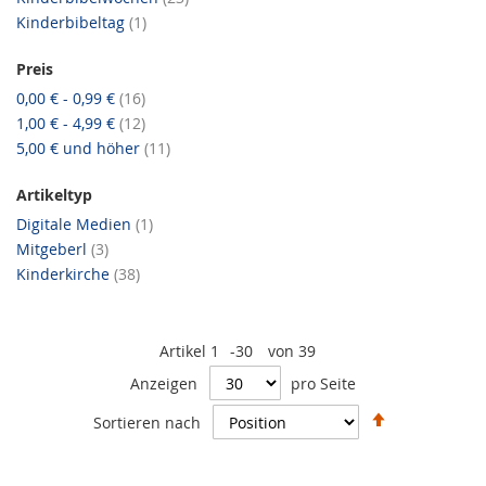
Artikel
Kinderbibeltag
1
Preis
Artikel
0,00 €
-
0,99 €
16
Artikel
1,00 €
-
4,99 €
12
Artikel
5,00 €
und höher
11
Artikeltyp
Artikel
Digitale Medien
1
Artikel
Mitgeberl
3
Artikel
Kinderkirche
38
Artikel
1
-
30
von
39
Anzeigen
pro Seite
In
Sortieren nach
absteigende
Reihenfolge