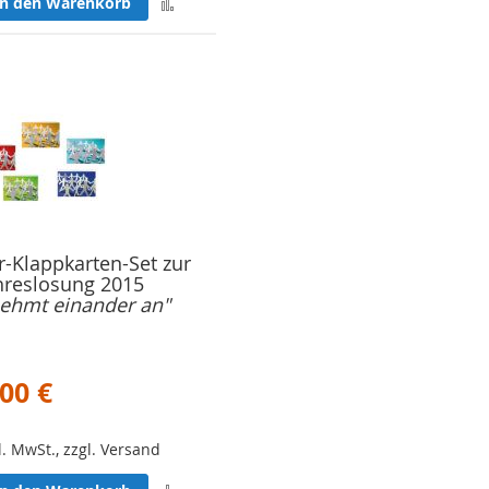
Zur
In den Warenkorb
Merkliste
hinzufügen
r-Klappkarten-Set zur
hreslosung 2015
ehmt einander an"
,00 €
l. MwSt., zzgl. Versand