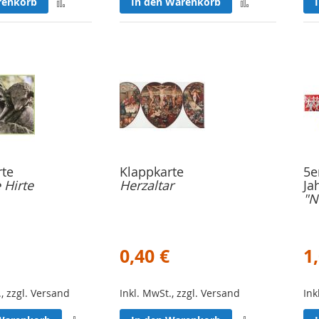
Zur
Zur
renkorb
In den Warenkorb
Merkliste
Merkliste
hinzufügen
hinzufügen
rte
Klappkarte
5e
 Hirte
Herzaltar
Ja
"N
0,40 €
1
., zzgl. Versand
Inkl. MwSt., zzgl. Versand
Ink