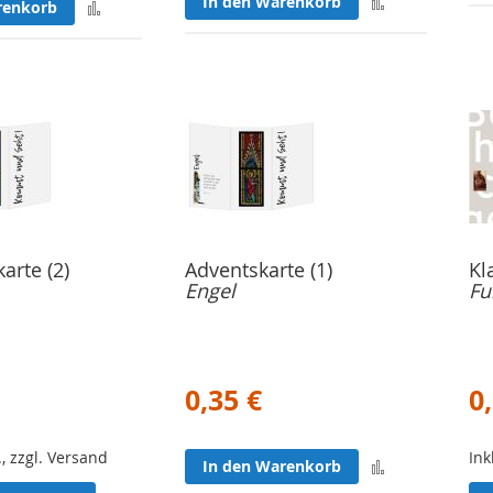
Zur
In den Warenkorb
Zur
renkorb
Merkliste
Merkliste
hinzufügen
hinzufügen
arte (2)
Adventskarte (1)
Kl
Engel
Fu
0,35 €
0
., zzgl. Versand
Ink
Zur
In den Warenkorb