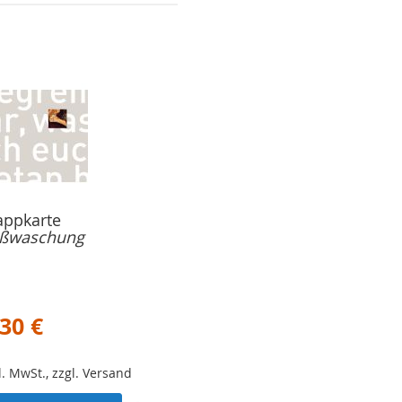
Merkliste
hinzufügen
appkarte
ßwaschung
,30 €
l. MwSt., zzgl. Versand