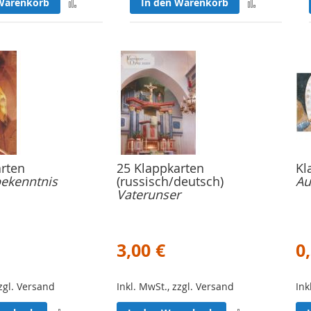
Zur
Zur
Warenkorb
In den Warenkorb
Merkliste
Merkliste
hinzufügen
hinzufüge
rten
25 Klappkarten
Kl
ekenntnis
(russisch/deutsch)
Au
Vaterunser
3,00 €
0
zzgl. Versand
Inkl. MwSt., zzgl. Versand
Ink