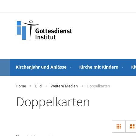
Direkt
zum
Inhalt
Kirchenjahr und Anlässe
Kirche mit Kindern
Ki
Home
Bild
Weitere Medien
Doppelkarten
Doppelkarten
Ansi
Raster
als