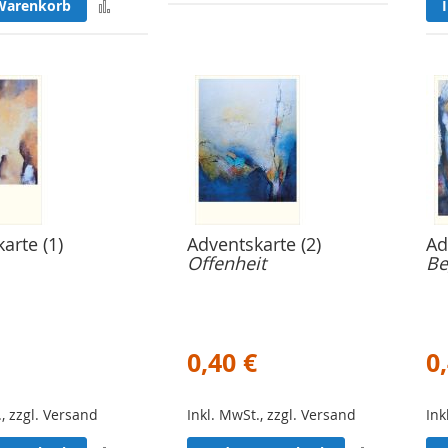
Zur
Warenkorb
Merkliste
Merkliste
hinzufügen
hinzufügen
arte (1)
Adventskarte (2)
Ad
Offenheit
Be
0,40 €
0
., zzgl. Versand
Inkl. MwSt., zzgl. Versand
Ink