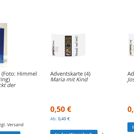
 (Foto: Himmel
Adventskarte (4)
Ad
ing)
Maria mit Kind
Jo
ckt der
0,50 €
0
Ab
0,40 €
zzgl. Versand