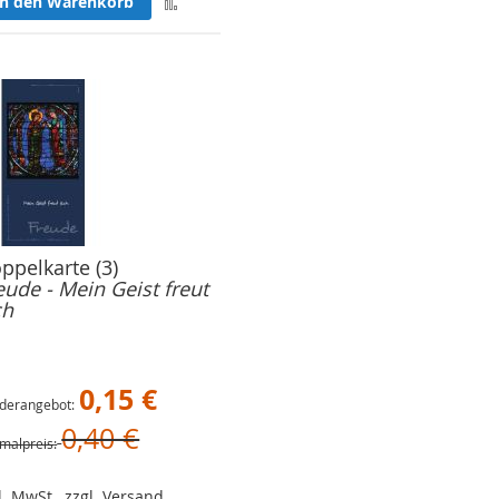
Zur
In den Warenkorb
Merkliste
hinzufügen
ppelkarte (3)
eude - Mein Geist freut
ch
0,15 €
derangebot
0,40 €
malpreis
l. MwSt., zzgl. Versand