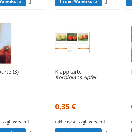
Zur
Zur
Warenkorb
In den Warenkorb
Merkliste
Merkliste
hinzufügen
hinzufüge
arte (3)
Klappkarte
Korbinians Äpfel
0,35 €
., zzgl. Versand
Inkl. MwSt., zzgl. Versand