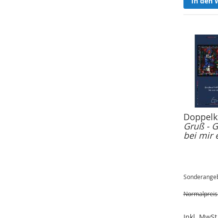
In den 
Doppelka
Gruß - G
bei mir 
Sonderange
Normalpreis
Inkl. MwSt