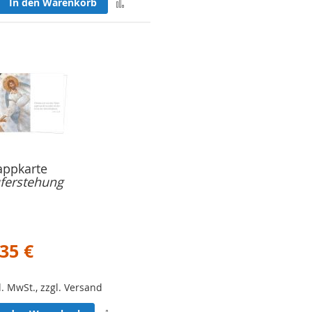
Zur
In den Warenkorb
Merkliste
n
hinzufügen
appkarte
ferstehung
,35 €
l. MwSt., zzgl. Versand