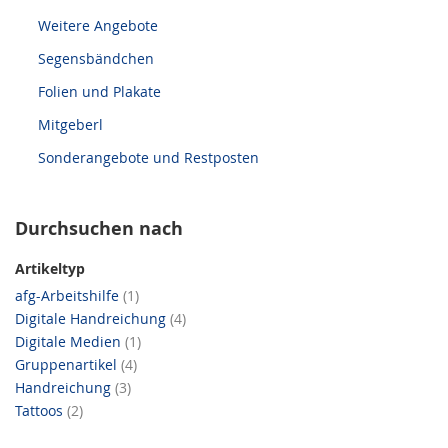
Weitere Angebote
Segensbändchen
Folien und Plakate
Mitgeberl
Sonderangebote und Restposten
Durchsuchen nach
Artikeltyp
Artikel
afg-Arbeitshilfe
1
Artikel
Digitale Handreichung
4
Artikel
Digitale Medien
1
Artikel
Gruppenartikel
4
Artikel
Handreichung
3
Artikel
Tattoos
2