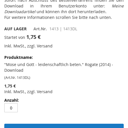
Sofort nach Abschluss des Bestellverfahrens finden Sie den
Download in Ihrem Benutzerkonto unter:
Meine
Downloadartikel
und können ihn dort herunterladen.
Für weitere Informationen scrollen Sie bitte nach unten.
AUF LAGER
Art.Nr.
1413 | 1413DL
1,75 €
Startet von
Inkl. MwSt., zzgl. Versand
Gruppiert
Produkte
-
"Mose und Gott - leidenschaftlich beten." Rogate (2014) -
Artikel
Download
(Art.Nr. 1413DL)
1,75 €
Inkl. MwSt., zzgl. Versand