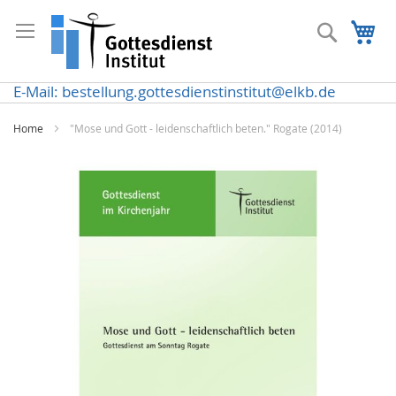
Direkt
zum
Suche
Me
Inhalt
E-Mail: bestellung.gottesdienstinstitut@elkb.de
Home
"Mose und Gott - leidenschaftlich beten." Rogate (2014)
Zum
Ende
der
Bildergalerie
springen