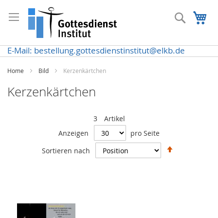
Direkt
zum
Suche
Me
Inhalt
E-Mail: bestellung.gottesdienstinstitut@elkb.de
Home
Bild
Kerzenkärtchen
Kerzenkärtchen
3
Artikel
Anzeigen
pro Seite
In
Sortieren nach
absteigende
Reihenfolge