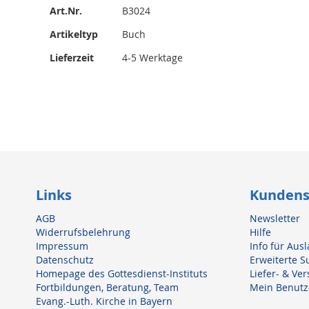
Mehr
Art.Nr.
B3024
Informationen
Artikeltyp
Buch
Lieferzeit
4-5 Werktage
Links
Kundens
AGB
Newsletter
Widerrufsbelehrung
Hilfe
Impressum
Info für Au
Datenschutz
Erweiterte S
Homepage des Gottesdienst-Instituts
Liefer- & Ve
Fortbildungen, Beratung, Team
Mein Benutz
Evang.-Luth. Kirche in Bayern