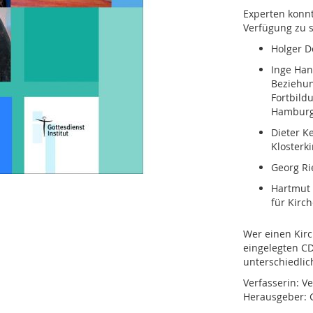
Experten konn
Verfügung zu s
Holger D
Inge Han
Beziehun
Fortbild
Hamburg
Dieter Ke
Klosterki
Georg Ri
Hartmut
für Kirc
Wer einen Kirc
eingelegten CD
unterschiedlic
Verfasserin: V
Herausgeber: G