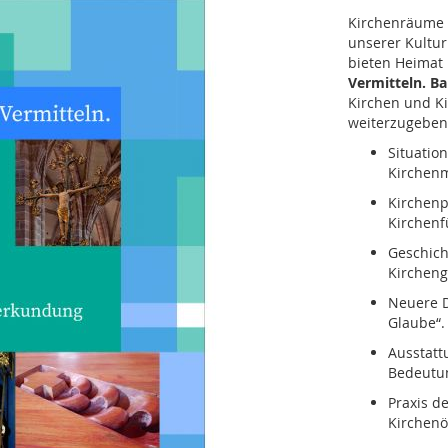
Kirchenräume 
unserer Kultur
bieten Heimat
Vermitteln. B
Kirchen und K
weiterzugeben
Situatio
Kirchenm
Kirchenp
Kirchen
Geschich
Kircheng
Neuere D
Glaube“.
Ausstatt
Bedeutun
Praxis d
Kirchenö