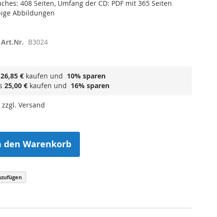
hes: 408 Seiten, Umfang der CD: PDF mit 365 Seiten
bige Abbildungen
Art.Nr.
B3024
s
26,85 €
kaufen und
10
% sparen
ls
25,00 €
kaufen und
16
% sparen
 zzgl. Versand
n den Warenkorb
nzufügen