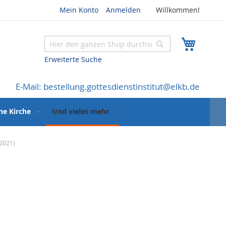
Mein Konto
Anmelden
Willkommen!
Mein W
Suche
Suche
Erweiterte Suche
E-Mail: bestellung.gottesdienstinstitut@elkb.de
ne Kirche
Und vieles mehr
(2021)