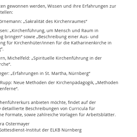
ten gewonnen werden, Wissen und ihre Erfahrungen zur
tellen:
örnemann: „Sakralität des Kirchenraumes“
sen: „Kirchenführung, um Mensch und Raum in
g bringen“ sowie „Beschreibung einer Aus- und
ung für Kirchenhüter/innen für die Katharinenkirche in
“.
rn, Michelfeld: „Spirituelle Kirchenführung in der
rche“.
eger: „Erfahrungen in St. Martha, Nürnberg“
 Rupp: Neue Methoden der Kirchenpädagogik, „Methoden
henferne“.
henführerkurs anbieten möchte, findet auf der
 detaillierte Beschreibungen von Curricula für
he Formate, sowie zahlreiche Vorlagen für Arbeitsblätter.
era Ostermayer
ottesdienst-Institut der ELKB Nürnberg