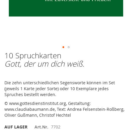
10 Spruchkarten
Zum
Anfang
Gott, der um dich weiß.
der
Bildergalerie
springen
Die zehn unterschiedlichen Segensworte können im Set
(jeweils 1 Karte jeder Sorte) oder 10 Exemplare jedes
Spruches bestellt werden.
© www.gottesdienstinstitut.org, Gestaltung:
www.claudiabaumann.de, Text: Andrea Felsenstein-Roßberg,
Oliver Gußmann, Christof Hechtel
AUF LAGER
Art.Nr.
7702