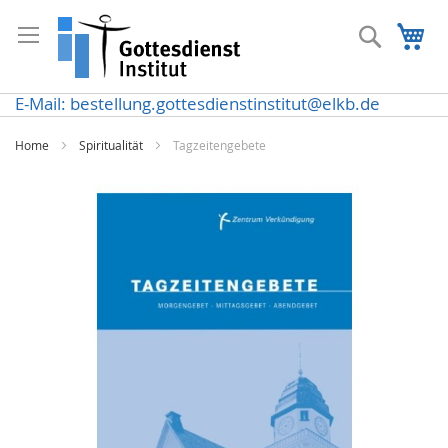
Direkt
zum
Suche
Me
Inhalt
E-Mail: bestellung.gottesdienstinstitut@elkb.de
Home
Spiritualität
Tagzeitengebete
Zum
Ende
der
Bildergalerie
springen