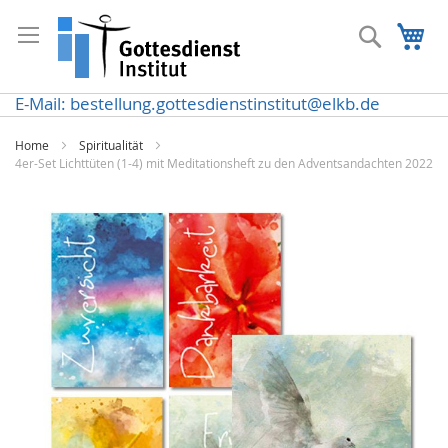
Direkt
zum
Suche
Me
Inhalt
E-Mail: bestellung.gottesdienstinstitut@elkb.de
Home
Spiritualität
4er-Set Lichttüten (1-4) mit Meditationsheft zu den Adventsandachten 2022
Zum
Ende
der
Bildergalerie
springen