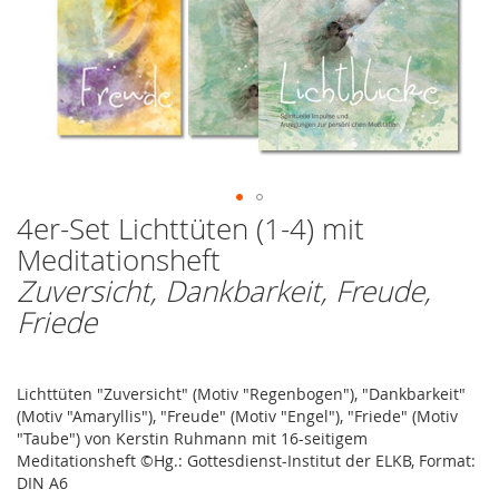
4er-Set Lichttüten (1-4) mit
Zum
Anfang
Meditationsheft
der
Zuversicht, Dankbarkeit, Freude,
Bildergalerie
springen
Friede
Lichttüten "Zuversicht" (Motiv "Regenbogen"), "Dankbarkeit"
(Motiv "Amaryllis"), "Freude" (Motiv "Engel"), "Friede" (Motiv
"Taube") von Kerstin Ruhmann mit 16-seitigem
Meditationsheft ©Hg.: Gottesdienst-Institut der ELKB, Format:
DIN A6