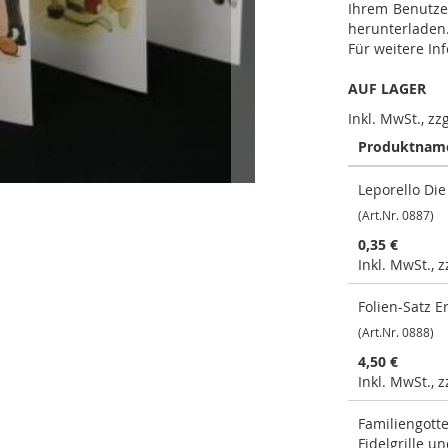
Ihrem Benutze
herunterladen
Für weitere In
AUF LAGER
Inkl. MwSt., zz
Produktnam
Gruppiert
Leporello Die
Produkte
-
(Art.Nr. 0887)
Artikel
0,35 €
Inkl. MwSt., 
Folien-Satz E
(Art.Nr. 0888)
4,50 €
Inkl. MwSt., 
Familiengott
Fidelgrille u