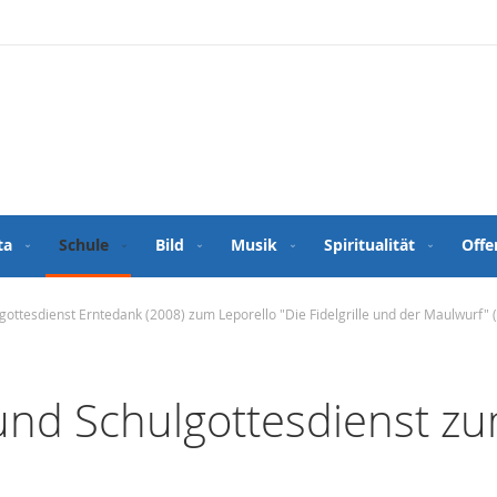
ta
Schule
Bild
Musik
Spiritualität
Offe
gottesdienst Erntedank (2008) zum Leporello "Die Fidelgrille und der Maulwurf" 
und Schulgottesdienst z