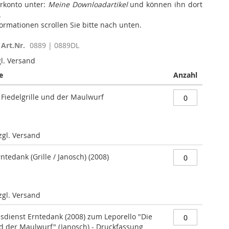
rkonto unter:
Meine Downloadartikel
und können ihn dort
.
formationen scrollen Sie bitte nach unten.
Art.Nr.
0889 | 0889DL
gl. Versand
e
Anzahl
 Fiedelgrille und der Maulwurf
zzgl. Versand
rntedank (Grille / Janosch) (2008)
zzgl. Versand
esdienst Erntedank (2008) zum Leporello "Die
nd der Maulwurf" (Janosch) - Druckfassung