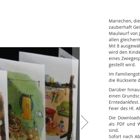
Mariechen, die
zauberhaft Gei
Maulwurf von J
allen gleiche
Mit 8 ausgewähl
wird den Kinde
eines Zwieges
gestellt wird.
Im Familiengot
die Rückseite 
Darüber hinaus
einen Grundsch
Erntedankfest.
Feier des Hl. 
Die Downloadv
als PDF und Wo
sind.
Sofort nach Ab