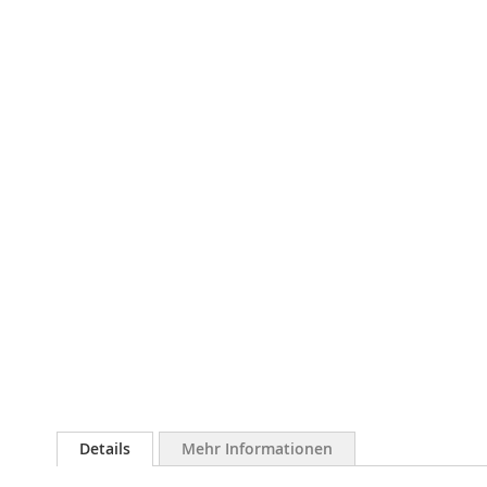
Bildergalerie
springen
Details
Mehr Informationen