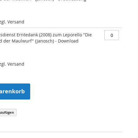
zzgl. Versand
esdienst Erntedank (2008) zum Leporello "Die
nd der Maulwurf" (Janosch) - Download
)
zzgl. Versand
arenkorb
nzufügen