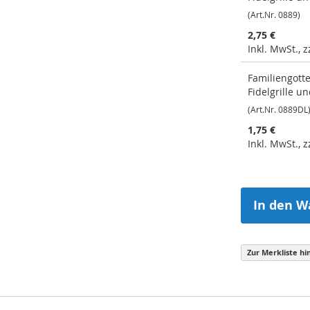
(Art.Nr. 0889)
2,75 €
Inkl. MwSt., 
Familiengott
Fidelgrille u
(Art.Nr. 0889DL
1,75 €
Inkl. MwSt., 
In den W
Zur Merkliste hi