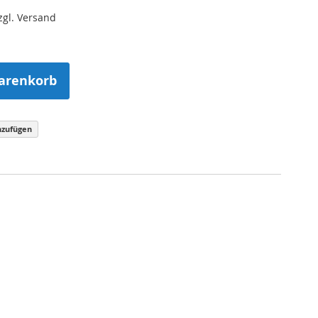
zzgl. Versand
arenkorb
nzufügen