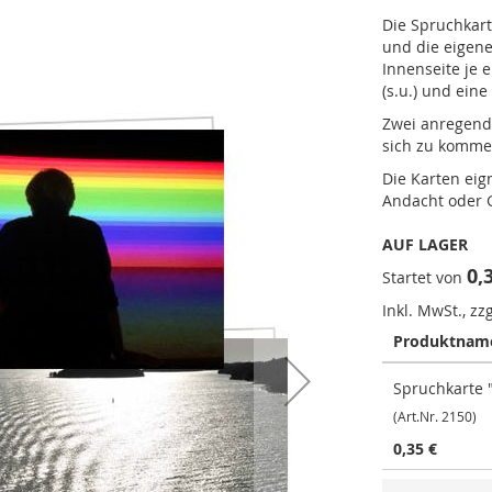
Die Spruchkar
und die eigene
Innenseite je e
(s.u.) und ein
Zwei anregende
sich zu komme
Die Karten eig
Andacht oder 
AUF LAGER
0,
Startet von
Inkl. MwSt., zz
Produktnam
Gruppiert
Spruchkarte "
Produkte
-
(Art.Nr. 2150)
Artikel
0,35 €