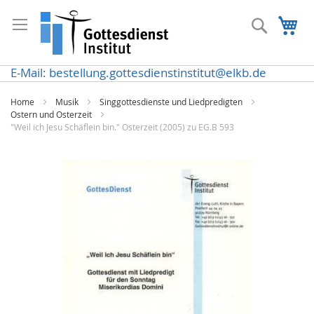
Direkt
zum
Suche
Me
Inhalt
E-Mail: bestellung.gottesdienstinstitut@elkb.de
Home
Musik
Singgottesdienste und Liedpredigten
Ostern und Osterzeit
"Weil ich Jesu Schäflein bin." Osterzeit (2005) zu EG.B 593
Zum
Ende
der
Bildergalerie
springen