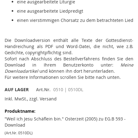
eine ausgearbeitete Liturgie
eine ausgearbeitete Liedpredigt
einen vierstimmigen Chorsatz zu dem betrachteten Lied
Die Downloadversion enthält alle Texte der Gottesdienst-
Handreichung als PDF und Word-Datei, die nicht, wie z.B.
Gedichte, copyrightpflichtig sind.
Sofort nach Abschluss des Bestellverfahrens finden Sie den
Download in Ihrem Benutzerkonto unter:
Meine
Downloadartikel
und können ihn dort herunterladen.
Für weitere Informationen scrollen Sie bitte nach unten.
AUF LAGER
Art.Nr.
0510 | 0510DL
Inkl. MwSt., zzgl. Versand
Gruppiert
Produkte
-
"Weil ich Jesu Schäflein bin." Osterzeit (2005) zu EG.B 593 -
Artikel
Download
(Art.Nr. 0510DL)