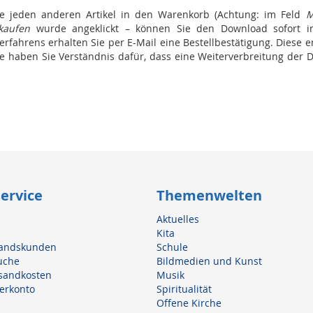
e jeden anderen Artikel in den Warenkorb (Achtung: im Feld
M
 kaufen
wurde angeklickt – können Sie den Download sofort i
fahrens erhalten Sie per E-Mail eine Bestellbestätigung. Diese en
tte haben Sie Verständnis dafür, dass eine Weiterverbreitung de
ervice
Themenwelten
Aktuelles
Kita
slandskunden
Schule
uche
Bildmedien und Kunst
rsandkosten
Musik
erkonto
Spiritualität
Offene Kirche