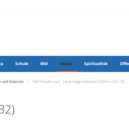
ta
Schule
Bild
Musik
Spiritualität
Offe
 und Osterzeit
"Mit Freuden zart." Liedpredigt Osterzeit (2004) zu EG 108
32)