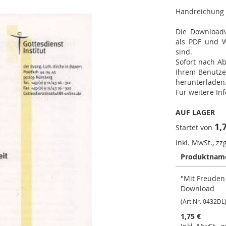
Handreichung 
Die Downloadv
als PDF und Wo
sind.
Sofort nach Ab
Ihrem Benutze
herunterladen
Für weitere In
AUF LAGER
1,
Startet von
Inkl. MwSt., zz
Produktnam
Gruppiert
"Mit Freuden 
Produkte
Download
-
Artikel
(Art.Nr. 0432DL
1,75 €