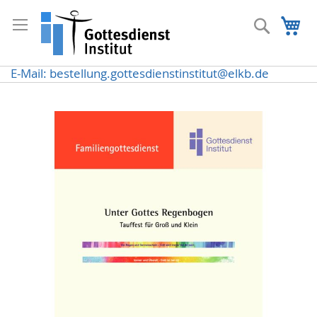
Direkt
zum
Suche
Me
Inhalt
E-Mail: bestellung.gottesdienstinstitut@elkb.de
Zum
Ende
der
Bildergalerie
springen