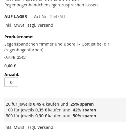
Regenbogenbändchensegen zusprechen lassen.
AUF LAGER
Art.Nr.
2547ALL
Inkl. MwSt., zzgl. Versand
Gruppiert
Produkte
-
Segensbändchen "Immer und überall - Gott ist bei dir"
Artikel
(regenbogenfarben)
(Art.Nr. 2545)
0,60 €
20 für jeweils
0,45 €
kaufen und
25
% sparen
100 für jeweils
0,35 €
kaufen und
42
% sparen
500 für jeweils
0,30 €
kaufen und
50
% sparen
Inkl. MwSt., zzgl. Versand