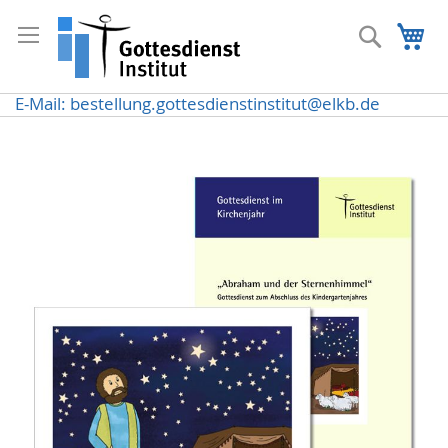
Direkt
zum
Suche
Me
Inhalt
E-Mail: bestellung.gottesdienstinstitut@elkb.de
Zum
Ende
der
Bildergalerie
springen