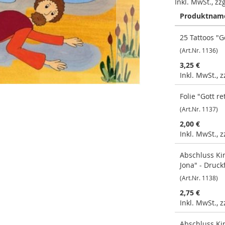
Inkl. MwSt., zz
Produktnam
Gruppiert
25 Tattoos "Go
Produkte
-
(Art.Nr. 1136)
Artikel
3,25 €
Inkl. MwSt., 
Folie "Gott re
(Art.Nr. 1137)
2,00 €
Inkl. MwSt., 
Abschluss Kin
Jona" - Druc
(Art.Nr. 1138)
2,75 €
Inkl. MwSt., 
Abschluss Kin