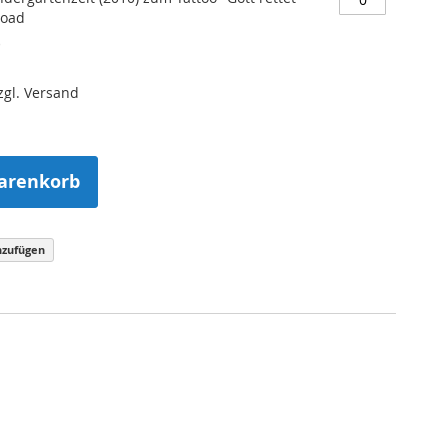
load
)
zzgl. Versand
arenkorb
nzufügen