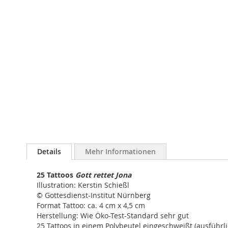
Bildergalerie
springen
Details
Mehr Informationen
25 Tattoos
Gott rettet Jona
Illustration: Kerstin Schießl
© Gottesdienst-Institut Nürnberg
Format Tattoo: ca. 4 cm x 4,5 cm
Herstellung: Wie Öko-Test-Standard sehr gut
25 Tattoos in einem Polybeutel eingeschweißt (ausführl