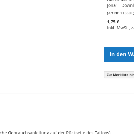
Jona" - Down
(Art.Nr. 1138DL
1,75 €
Inkl. MwSt., 
In den W
Zur Merkliste hi
iche Gebrauchsanleitung auf der Rückseite des Tattoos)