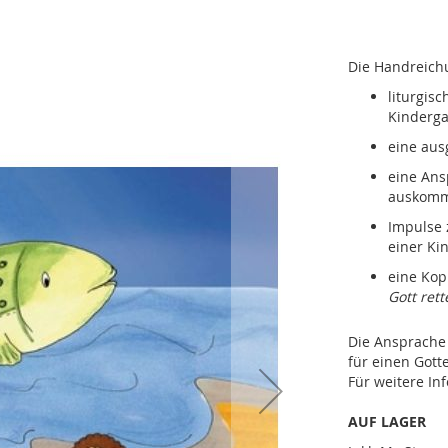
Die Handreichu
liturgis
Kinderga
eine aus
eine Ans
auskom
Impulse 
einer Ki
eine Kop
Gott rett
Die Ansprache 
für einen Gott
Für weitere In
AUF LAGER