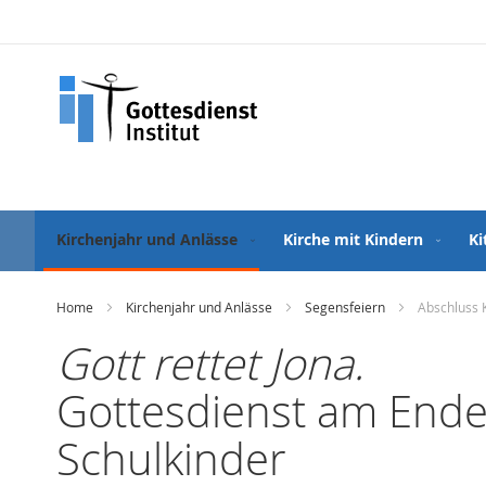
Direkt
zum
Inhalt
Kirchenjahr und Anlässe
Kirche mit Kindern
Ki
Home
Kirchenjahr und Anlässe
Segensfeiern
Abschluss K
Gott rettet Jona.
Gottesdienst am Ende
Schulkinder