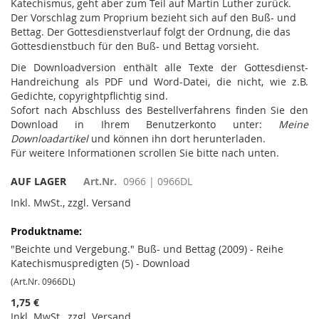
Katechismus, geht aber zum Teil auf Martin Luther zurück.
Der Vorschlag zum Proprium bezieht sich auf den Buß- und
Bettag. Der Gottesdienstverlauf folgt der Ordnung, die das
Gottesdienstbuch für den Buß- und Bettag vorsieht.
Die Downloadversion enthält alle Texte der Gottesdienst-
Handreichung als PDF und Word-Datei, die nicht, wie z.B.
Gedichte, copyrightpflichtig sind.
Sofort nach Abschluss des Bestellverfahrens finden Sie den
Download in Ihrem Benutzerkonto unter:
Meine
Downloadartikel
und können ihn dort herunterladen.
Für weitere Informationen scrollen Sie bitte nach unten.
AUF LAGER
Art.Nr.
0966 | 0966DL
Inkl. MwSt., zzgl. Versand
Gruppiert
Produkte
-
"Beichte und Vergebung." Buß- und Bettag (2009) - Reihe
Artikel
Katechismuspredigten (5) - Download
(Art.Nr. 0966DL)
1,75 €
Inkl. MwSt., zzgl. Versand