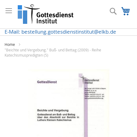
Direkt
zum
Suche
Me
Inhalt
E-Mail: bestellung.gottesdienstinstitut@elkb.de
Home
"Beichte und Vergebung." Buß- und Bettag (2009) - Reihe
Katechismuspredigten (5)
Zum
Ende
der
Bildergalerie
springen