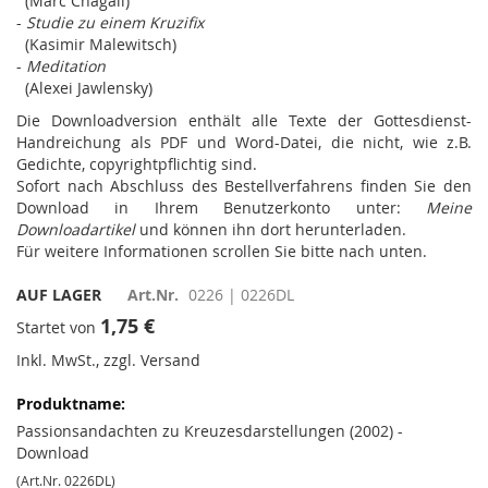
(Marc Chagall)
-
Studie zu einem Kruzifix
(Kasimir Malewitsch)
-
Meditation
(Alexei Jawlensky)
Die Downloadversion enthält alle Texte der Gottesdienst-
Handreichung als PDF und Word-Datei, die nicht, wie z.B.
Gedichte, copyrightpflichtig sind.
Sofort nach Abschluss des Bestellverfahrens finden Sie den
Download in Ihrem Benutzerkonto unter:
Meine
Downloadartikel
und können ihn dort herunterladen.
Für weitere Informationen scrollen Sie bitte nach unten.
AUF LAGER
Art.Nr.
0226 | 0226DL
1,75 €
Startet von
Inkl. MwSt., zzgl. Versand
Gruppiert
Produkte
-
Passionsandachten zu Kreuzesdarstellungen (2002) -
Artikel
Download
(Art.Nr. 0226DL)