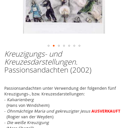
Kreuzigungs- und
Zum
Anfang
Kreuzesdarstellungen.
der
Passionsandachten (2002)
Bildergalerie
springen
Passionsandachten unter Verwendung der folgenden fünf
Kreuzigungs-, bzw. Kreuzesdarstellungen:
-
Kalvarienberg
(Hans von Windsheim)
-
Ohnmächtige Maria und gekreuzigter Jesus
AUSVERKAUFT
(Rogier van der Weyden)
-
Die weiße Kreuzigung