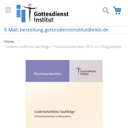
Direkt
zum
Suche
Me
Inhalt
E-Mail: bestellung.gottesdienstinstitut@elkb.de
Home
"Leidenschaftliche Nachfolge." Passionsandachten 2015 zu 5 Biographien
Zum
Ende
der
Bildergalerie
springen