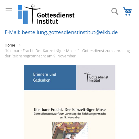
Direkt
zum
Suche
Me
Inhalt
E-Mail: bestellung.gottesdienstinstitut@elkb.de
Home
"Kostbare Fracht. Der Kanzelträger Moses" - Gottesdienst zum Jahrestag
der Reichspogromnacht am 9. November
Zum
Ende
der
Bildergalerie
springen