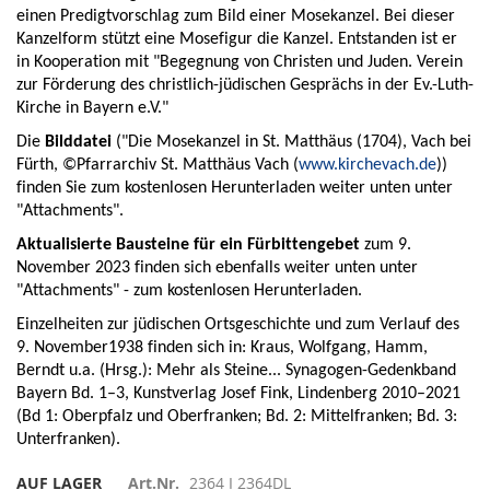
einen Predigtvorschlag zum Bild 
ein
er 
Mosekanzel
. Bei dieser 
Kanzelform stützt eine 
Mosefigur
 die Kanzel. Entstanden ist er 
in Kooperation mit "Begegnung von Christen und Juden. Verein 
zur Förderung des christlich-jüdischen Gesprächs in der Ev.-Luth- 
Kirche in Bayern e.V."
Die
 Bilddatei
 ("Die Mosekanzel in St. Matthäus (1704), Vach bei 
Fürth, ©Pfarrarchiv St. Matthäus Vach (
www.kirchevach.de
)) 
finden Sie zum kostenlosen Herunterladen weiter unten unter 
"Attachments".
Aktualisierte 
Bausteine für ein Fürbittengebet 
zum 9. 
November 2023 finden sich ebenfalls weiter unten unter 
"Attachments" - zum kostenlosen Herunterladen.
Einzelheiten zur jüdischen Ortsgeschichte und zum Verlauf des 
9. November1938 finden sich in: Kraus, Wolfgang, Hamm, 
Berndt u.a. (Hrsg.): Mehr als Steine... Synagogen-Gedenkband 
Bayern Bd. 1–3, Kunstverlag Josef Fink, Lindenberg 2010–2021 
(Bd 1: Oberpfalz und Oberfranken; Bd. 2: Mittelfranken; Bd. 3: 
Unterfranken).
AUF LAGER
Art.Nr.
2364 I 2364DL