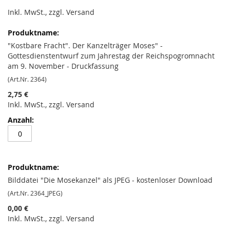
Inkl. MwSt., zzgl. Versand
Gruppiert
Produkte
-
"Kostbare Fracht". Der Kanzelträger Moses" -
Artikel
Gottesdienstentwurf zum Jahrestag der Reichspogromnacht
am 9. November - Druckfassung
(Art.Nr. 2364)
2,75 €
Inkl. MwSt., zzgl. Versand
Bilddatei "Die Mosekanzel" als JPEG - kostenloser Download
(Art.Nr. 2364_JPEG)
0,00 €
Inkl. MwSt., zzgl. Versand