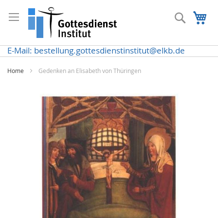
Direkt
zum
Suche
Me
Inhalt
E-Mail: bestellung.gottesdienstinstitut@elkb.de
Home
Gedenken an Elisabeth von Thüringen
Zum
Ende
der
Bildergalerie
springen