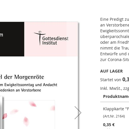
Eine Predigt z
an Verstorbene
Ewigkeitssonnt
überparochiale
oder am Friedh
nimmt die Trau
Entwürfe und d
zur Corona-Si
AUF LAGER
0,
Startet von
Inkl. MwSt., zz
Produktnam
Gruppiert
Klappkarte "
Produkte
-
(Art.Nr. 2164)
Artikel
0,35 €