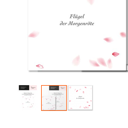
Zum
Anfang
der