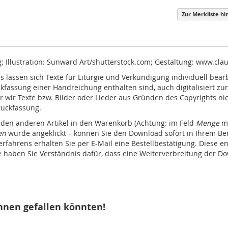
Zur Merkliste hi
g; Illustration: Sunward Art/shutterstock.com; Gestaltung: www.cl
 lassen sich Texte für Liturgie und Verkündigung individuell bear
uckfassung einer Handreichung enthalten sind, auch digitalisiert zu
mer wir Texte bzw. Bilder oder Lieder aus Gründen des Copyrights 
ruckfassung.
eden anderen Artikel in den Warenkorb (Achtung: im Feld
Menge
mu
en
wurde angeklickt – können Sie den Download sofort in Ihrem Be
ahrens erhalten Sie per E-Mail eine Bestellbestätigung. Diese en
tte haben Sie Verständnis dafür, dass eine Weiterverbreitung der 
hnen gefallen könnten!