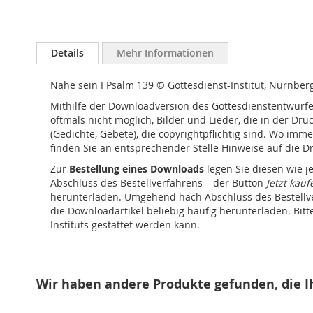
Bildergalerie
springen
Details
Mehr Informationen
Nahe sein I Psalm 139 © Gottesdienst-Institut, Nürnber
Mithilfe der Downloadversion des Gottesdienstentwurfes
oftmals nicht möglich, Bilder und Lieder, die in der Dr
(Gedichte, Gebete), die copyrightpflichtig sind. Wo im
finden Sie an entsprechender Stelle Hinweise auf die D
Zur
Bestellung eines Downloads
legen Sie diesen wie j
Abschluss des Bestellverfahrens – der Button
Jetzt kauf
herunterladen. Umgehend hach Abschluss des Bestellverf
die Downloadartikel beliebig häufig herunterladen. Bi
Instituts gestattet werden kann.
Wir haben andere Produkte gefunden, die I