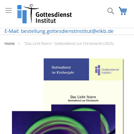
Direkt
zum
Suche
Me
Inhalt
E-Mail: bestellung.gottesdienstinstitut@elkb.de
Home
"Das Licht feiern." Gottesdienst zur Christnacht (2025)
Zum
Ende
der
Bildergalerie
springen