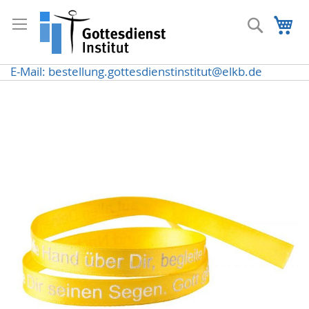
Direkt
zum
Suche
Me
Inhalt
E-Mail: bestellung.gottesdienstinstitut@elkb.de
Zum
Ende
der
Bildergalerie
springen