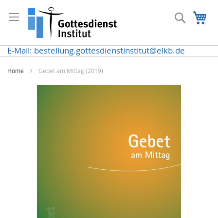
Direkt
zum
Suche
Me
Inhalt
E-Mail: bestellung.gottesdienstinstitut@elkb.de
Home
Gebet am Mittag (2019)
Zum
Ende
der
Bildergalerie
springen