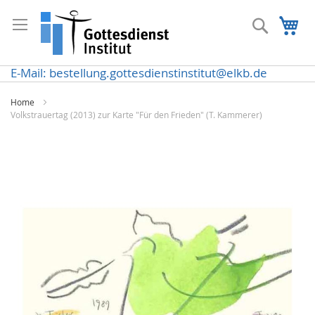
Direkt
zum
Suche
Me
Inhalt
E-Mail: bestellung.gottesdienstinstitut@elkb.de
Home
Volkstrauertag (2013) zur Karte "Für den Frieden" (T. Kammerer)
Zum
Ende
der
Bildergalerie
springen