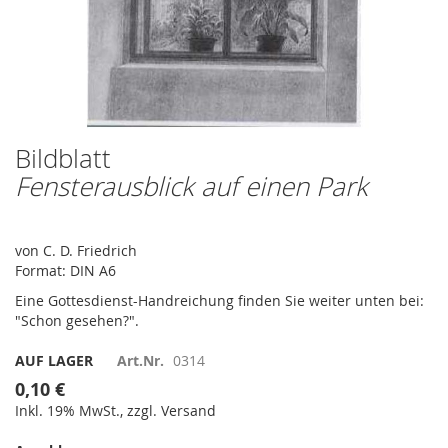
Bildblatt
Zum
Anfang
Fensterausblick auf einen Park
der
Bildergalerie
springen
von C. D. Friedrich
Format: DIN A6
Eine Gottesdienst-Handreichung finden Sie weiter unten bei:
"Schon gesehen?".
AUF LAGER
Art.Nr.
0314
0,10 €
Inkl. 19% MwSt., zzgl. Versand