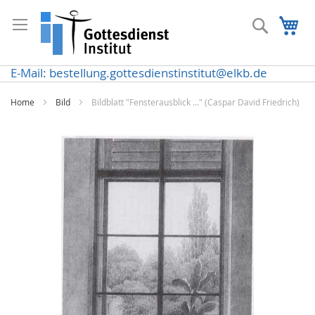
Direkt
zum
Suche
Me
Inhalt
E-Mail: bestellung.gottesdienstinstitut@elkb.de
Home
Bild
Bildblatt "Fensterausblick ..." (Caspar David Friedrich)
Zum
Ende
der
Bildergalerie
springen