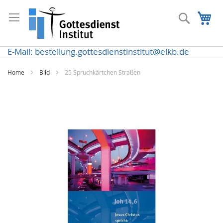
Direkt
zum
Suche
Me
Inhalt
E-Mail: bestellung.gottesdienstinstitut@elkb.de
Home
Bild
25 Spruchkärtchen Straßen
Zum
Ende
der
Bildergalerie
springen