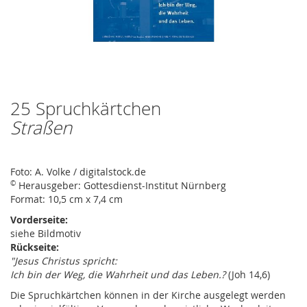
25 Spruchkärtchen
Zum
Anfang
Straßen
der
Bildergalerie
springen
Foto: A. Volke / digitalstock.de
©
Herausgeber: Gottesdienst-Institut Nürnberg
Format: 10,5 cm x 7,4 cm
Vorderseite:
siehe Bildmotiv
Rückseite:
"Jesus Christus spricht:
Ich bin der Weg, die Wahrheit und das Leben.?
(Joh 14,6)
Die Spruchkärtchen können in der Kirche ausgelegt werden