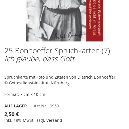
25 Bonhoeffer-Spruchkarten (7)
Zum
Anfang
Ich glaube, dass Gott
der
Bildergalerie
springen
Spruchkarte mit Foto und Zitaten von Dietrich Bonhoeffer
© Gottesdienst-Institut, Nürnberg
Format: 7 cm x 10 cm
AUF LAGER
Art.Nr.
9950
2,50 €
Inkl. 19% MwSt., zzgl. Versand