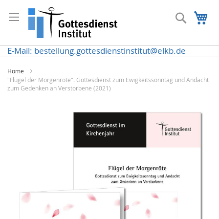
Direkt
zum
Suche
Me
Inhalt
E-Mail: bestellung.gottesdienstinstitut@elkb.de
Home
"Flügel der Morgenröte". Gottesdienst zum Ewigkeitssonntag und Andacht
zum Gedenken an Verstorbene (2021)
Zum
Ende
der
Bildergalerie
springen