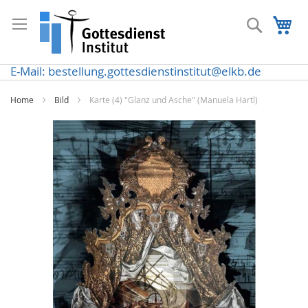
Direkt
zum
Suche
Me
Inhalt
E-Mail: bestellung.gottesdienstinstitut@elkb.de
Home
Bild
Karte (4) "Glanz und Asche" (Manuela Hartl)
Zum
Ende
der
Bildergalerie
springen