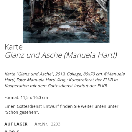
Karte
Zum
Anfang
Glanz und Asche (Manuela Hartl)
der
Bildergalerie
springen
Karte "Glanz und Asche", 2019, Collage, 80x70 cm, ©Manuela
Hartl, Foto: Manuela Hartl ©Hg.: Kunstreferat der ELKB in
Kooperation mit dem Gottesdienst-Institut der ELKB
Format: 11,5 x 16,0 cm
Einen Gottesdienst-Entwurf finden Sie weiter unten unter
"Schon gesehen".
AUF LAGER
Art.Nr.
2293